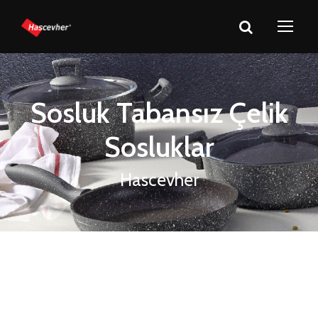
Sosluk Tabansız Çelik
Sosluklar
Hascevher