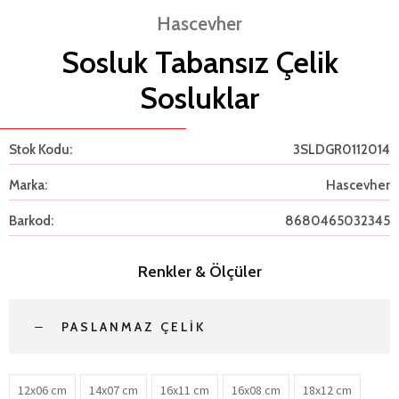
Hascevher
Sosluk Tabansız Çelik
Sosluklar
Stok Kodu:
3SLDGR0112014
Marka:
Hascevher
Barkod:
8680465032345
Renkler & Ölçüler
PASLANMAZ ÇELIK
12x06 cm
14x07 cm
16x11 cm
16x08 cm
18x12 cm