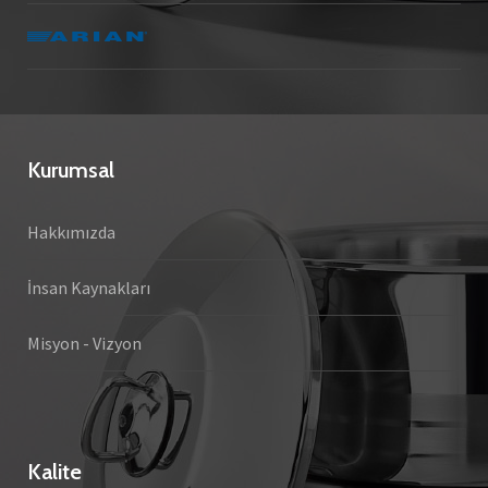
Kurumsal
Hakkımızda
İnsan Kaynakları
Misyon - Vizyon
Kalite