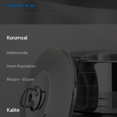
Kurumsal
Hakkımızda
İnsan Kaynakları
Misyon - Vizyon
Kalite