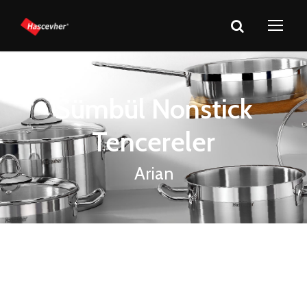
Sümbül Nonstick
Tencereler
Arian