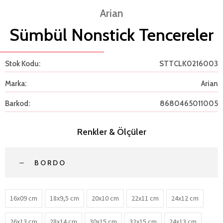
Arian
Sümbül Nonstick Tencereler
Stok Kodu:
STTCLK0216003
Marka:
Arian
Barkod:
8680465011005
Renkler & Ölçüler
BORDO
16x09 cm
18x9,5 cm
20x10 cm
22x11 cm
24x12 cm
26x13 cm
28x14 cm
30x15 cm
32x15 cm
24x13 cm