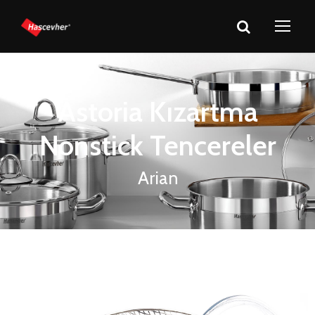
Astoria Kızartma
Nonstick Tencereler
Arian