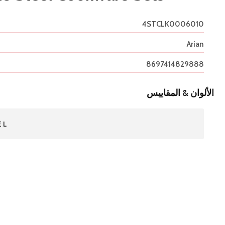
4STCLK0006010
Arian
8697414829888
الألوان & المقاييس
EL