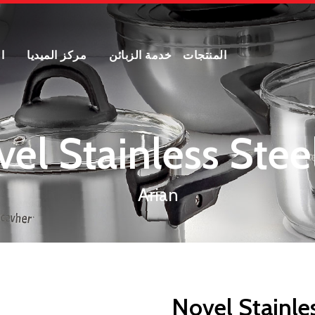
المنتجات
خدمة الزبائن
مركز الميديا
ا
el Stainless Ste
Arian
Novel Stainle