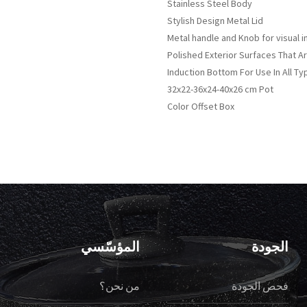
Stainless Steel Body
Stylish Design Metal Lid
Metal handle and Knob for visual i
Polished Exterior Surfaces That Ar
Induction Bottom For Use In All T
32x22-36x24-40x26 cm Pot
Color Offset Box
الجودة
المؤسّسي
فحص الجودة
من نحن؟