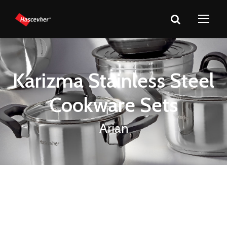
Karizma Stainless Steel
Cookware Sets
Arian