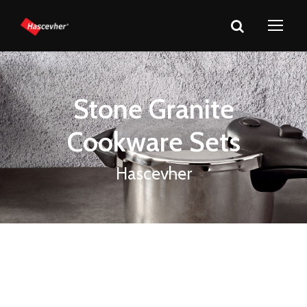
Stone Granite
Cookware Sets
Hascevher