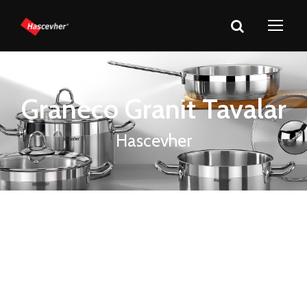
Graneco Granit Tavalar
Hascevher