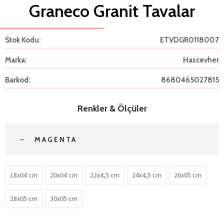
Graneco Granit Tavalar
Stok Kodu:
ETVDGR0118007
Marka:
Hascevher
Barkod:
8680465027815
Renkler & Ölçüler
MAGENTA
18x04 cm
20x04 cm
22x4,5 cm
24x4,5 cm
26x05 cm
28x05 cm
30x05 cm