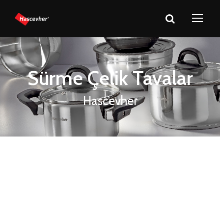
Sürme Çelik Tavalar
Hascevher