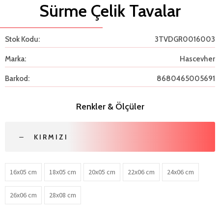
Sürme Çelik Tavalar
Stok Kodu:
3TVDGR0016003
Marka:
Hascevher
Barkod:
8680465005691
Renkler & Ölçüler
KIRMIZI
16x05 cm
18x05 cm
20x05 cm
22x06 cm
24x06 cm
26x06 cm
28x08 cm