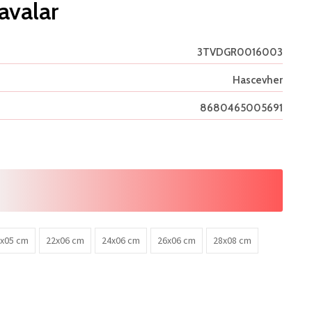
avalar
3TVDGR0016003
Hascevher
8680465005691
x05 cm
22x06 cm
24x06 cm
26x06 cm
28x08 cm