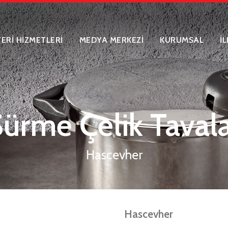
ERİ HİZMETLERİ
MEDYA MERKEZİ
KURUMSAL
İ
ürme Çelik Taval
Hascevher
Hascevher