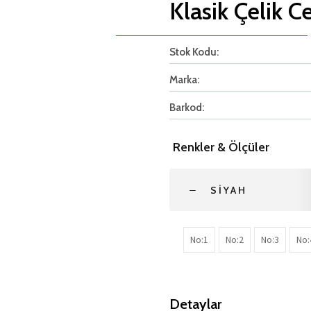
Klasik Çelik C
Stok Kodu:
Marka:
Barkod:
Renkler & Ölçüler
SIYAH
No:1
No:2
No:3
No:
Detaylar