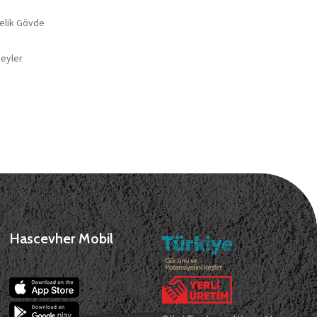
Çelik Gövde
zeyler
Hascevher Mobil