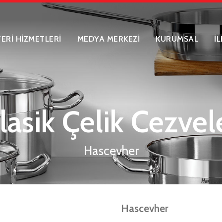
ERİ HİZMETLERİ
MEDYA MERKEZİ
KURUMSAL
İ
lasik Çelik Cezvel
Hascevher
Hascevher