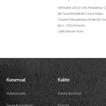
304 Kalite 18/10 Cr.Ni. Paslanmaz 
Şık Tasarımlı Bakalit Cezve Kulpu
Özenle Polisajlanmış Parlak Dış Yü
No:1 / 150 ml Hacim
Çoklu Master Kutu
Kurumsal
Kalite
Hakkımızda
Kalite Kontrol
İnsan Kaynakları
Üretim