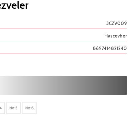
ezveler
3CZV009
Hascevher
8697414821240
4
No:5
No:6