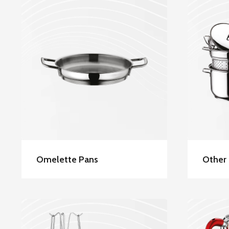
Hascevher Stainless
Ha
Steel Omelette Pans
Ste
Omelette Pans
Other