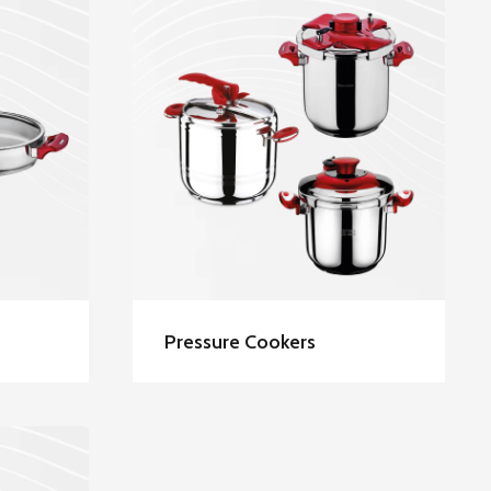
ess
Hascevher Stainless
ots
Steel Pressure Cookers
Pressure Cookers