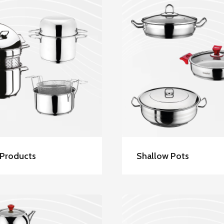
scevher Stainless
Hascevher Stainl
el Other Products
Steel Shallow P
 Products
Shallow Pots