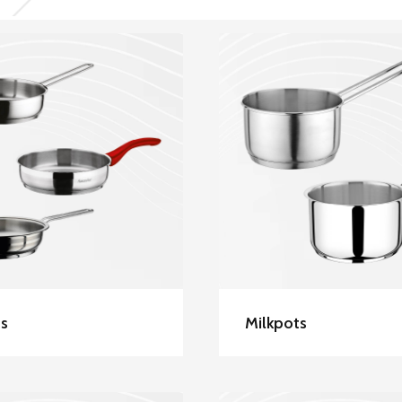
scevher Stainless
Hascevher Stainl
Steel Frypans
Steel Milkpot
ns
Milkpots