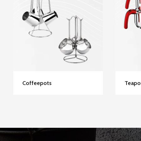
Hascevher Stainless
Ha
Steel Coffeepots
Coffeepots
Teapo