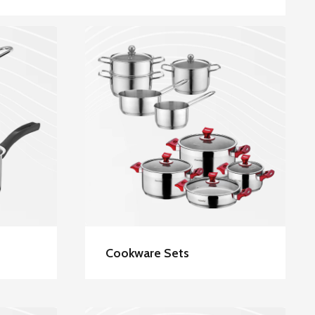
ess
Hascevher Stainless
s
Steel Cookware Sets
Cookware Sets