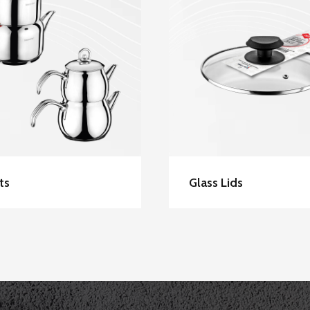
scevher Stainless
Hascevher Glass G
Steel Teapots
Lids
ts
Glass Lids