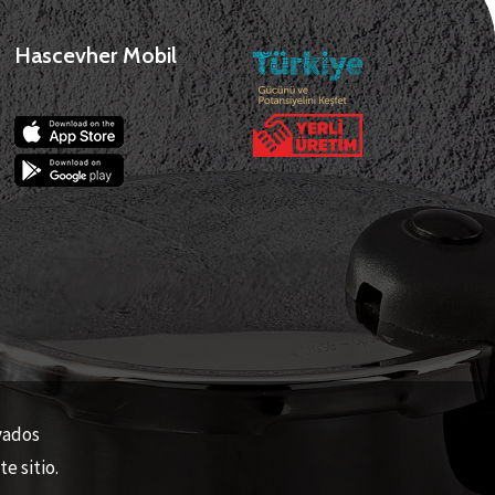
Hascevher Mobil
rvados
e sitio.