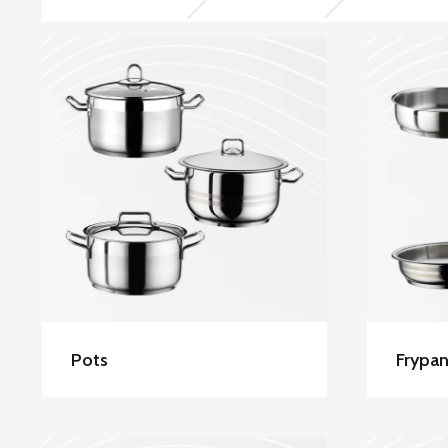
Hascevher Stainless
Ha
Steel Pots
Pots
Frypa