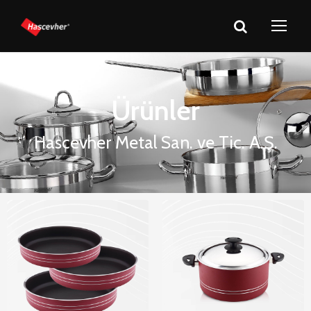
Ürünler
Hascevher Metal San. ve Tic. A.Ş.
Arian
Arian
Nonstick
Nonstick
Tepsiler
Tencereler